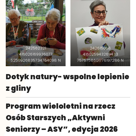
242562321
242615068
416026169936077
416025943269433
5250926835734764098 N
7575758601776197286 N
Dotyk natury- wspolne lepienie
z gliny
Program wieloletni na rzecz
Osób Starszych „Aktywni
Seniorzy – ASY”, edycja 2026