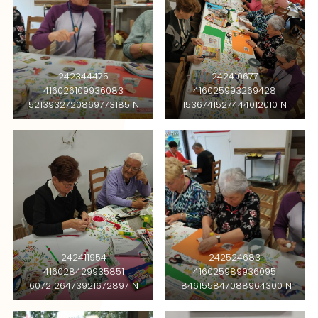
242344475
242410677
416026109936083
416025993269428
5213932720869773185 N
1536741527444012010 N
242411954
242524683
416028429935851
416025989936095
6072126473921672897 N
1846155847088964300 N