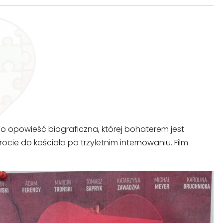
 To opowieść biograficzna, której bohaterem jest
cie do kościoła po trzyletnim internowaniu. Film