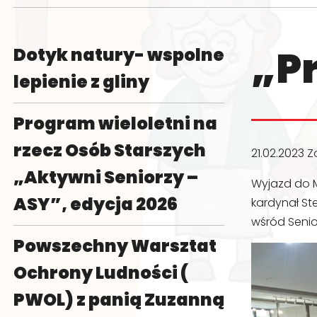
„P
Dotyk natury- wspolne
lepienie z gliny
Program wieloletni na
rzecz Osób Starszych
21.02.2023
Z
„Aktywni Seniorzy –
Wyjazd do My
ASY”, edycja 2026
kardynał St
wśród Senio
Powszechny Warsztat
Ochrony Ludności (
PWOL) z panią Zuzanną